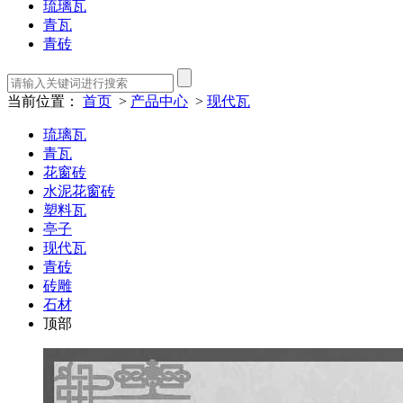
琉璃瓦
青瓦
青砖
当前位置：
首页
>
产品中心
>
现代瓦
琉璃瓦
青瓦
花窗砖
水泥花窗砖
塑料瓦
亭子
现代瓦
青砖
砖雕
石材
顶部