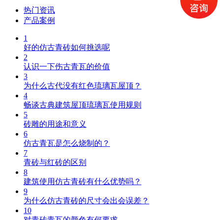
热门资讯
产品案例
1
好的仿古青砖如何挑选呢
2
认识一下伤古青瓦的价值
3
为什么古代没有红色琉璃瓦屋顶？
4
畅谈古典建筑屋顶琉璃瓦使用规则
5
砖雕的用途和意义
6
仿古青瓦是怎么烧制的？
7
青砖与红砖的区别
8
建筑使用仿古青砖有什么优势吗？
9
为什么仿古青砖的尺寸会出会误差？
10
对青砖青瓦的颜色有何要求