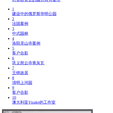
1
建设中的俄罗斯华明公园
2
法国案例
3
中式园林
4
洛阳灵山寺案例
5
客户合影
6
巩义慈云寺青灰瓦
7
王铎故居
8
清明上河园
9
客户合影
10
澳大利亚Yizake的工作室