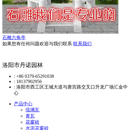
石雕六角亭
如果您有任何问题欢迎与我们联系
联系我们
洛阳市丹诺园林
: +86 0379-65291038
: 18137902956
: 洛阳市西工区王城大道与唐宫路交叉口升龙广场汇金中
心
产品中心
琉璃瓦
青瓦
花窗砖
水泥花窗砖