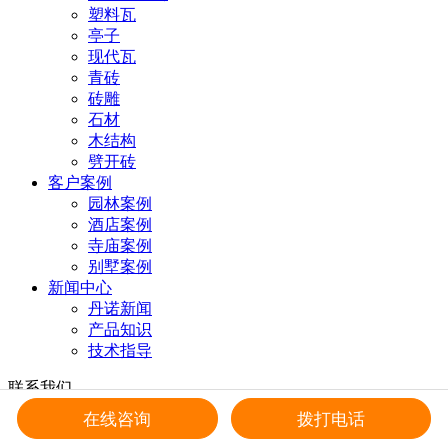
塑料瓦
亭子
现代瓦
青砖
砖雕
石材
木结构
劈开砖
客户案例
园林案例
酒店案例
寺庙案例
别墅案例
新闻中心
丹诺新闻
产品知识
技术指导
联系我们
18137902956
在线咨询
拨打电话
店铺二维码